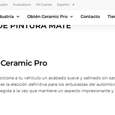
buidor
Evaluations
Mi Cuenta
Español
dustria
Obtén Ceramic Pro
Contacto
Tie
DE PINTURA MATE
a Ceramic Pro
ciona a tu vehículo un acabado suave y satinado sin sacr
s la elección definitiva para los entusiastas del automóvi
tegida a la vez que mantiene un aspecto impresionante y 